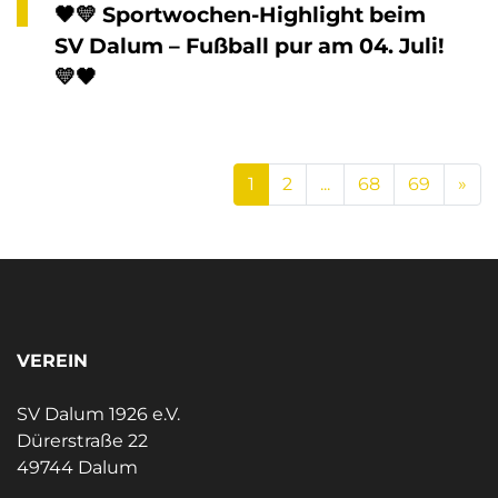
🖤💛 Sportwochen-Highlight beim
SV Dalum – Fußball pur am 04. Juli!
💛🖤
Ne
1
2
...
68
69
»
VEREIN
SV Dalum 1926 e.V.
Dürerstraße 22
49744 Dalum