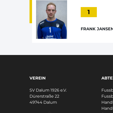
1
FRANK JANSE
VEREIN
ABTE
SV Dalum 1926 e.V.
Fussb
Dürerstraße 22
Fussb
49744 Dalum
Handb
Handb