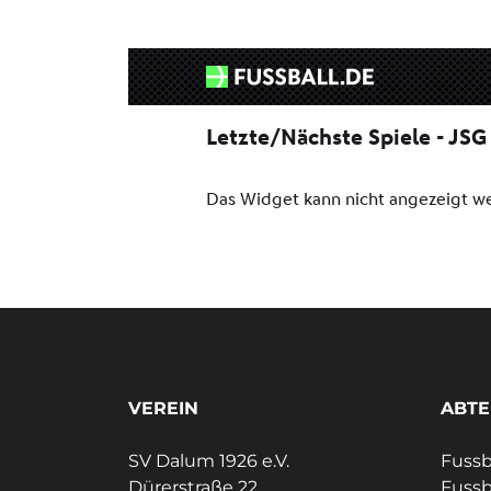
VEREIN
ABTE
SV Dalum 1926 e.V.
Fussb
Dürerstraße 22
Fussb